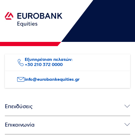
Εξυπηρέτηση πελατών:
+30 210 372 0000
info@eurobankequities.gr
Επενδύσεις
Ιδιώτες
Θεσμικοί και εταιρείες
Αναλύσεις
Πλατφόρμα συναλλαγών
Συχνές ερωτήσεις
Επικοινωνία