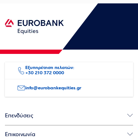
Εξυπηρέτηση πελατών:
+30 210 372 0000
info@eurobankequities.gr
Επενδύσεις
Ιδιώτες
Θεσμικοί και εταιρείες
Αναλύσεις
Πλατφόρμα συναλλαγών
Συχνές ερωτήσεις
Επικοινωνία