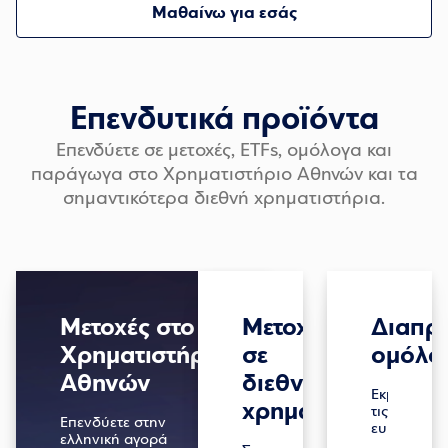
Μαθαίνω για εσάς
Επενδυτικά προϊόντα
Επενδύετε σε μετοχές, ETFs, ομόλογα και
παράγωγα στο Χρηματιστήριο Αθηνών και τα
σημαντικότερα διεθνή χρηματιστήρια.
Μετοχές στο
Μετοχές
Διαπρ
Χρηματιστήριο
σε
ομόλο
Αθηνών
διεθνή
Εκμεταλλευ
χρηματιστήρια
τις
Επενδύετε στην
ευκαιρίες
ελληνική αγορά
που